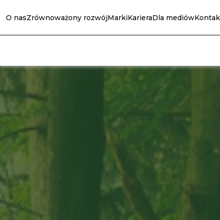
O nas
Zrównoważony rozwój
Marki
Kariera
Dla mediów
Kontak