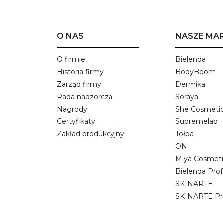
O NAS
NASZE MAR
O firmie
Bielenda
Historia firmy
BodyBoom
Zarząd firmy
Dermika
Rada nadzorcza
Soraya
Nagrody
She Cosmeti
Certyfikaty
Supremelab
Zakład produkcyjny
Tołpa
ON
Miya Cosmeti
Bielenda Prof
SKINARTE
SKINARTE Pr