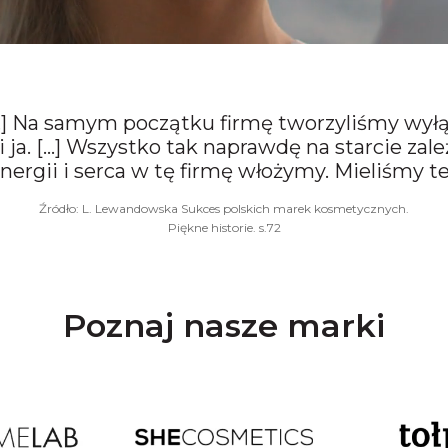
…] Na samym początku firmę tworzyliśmy wył
i ja. […] Wszystko tak naprawdę na starcie zależ
 energii i serca w tę firmę włożymy. Mieliśmy
Źródło: L. Lewandowska Sukces polskich marek kosmetycznych.
Piękne historie. s.72
Poznaj nasze marki