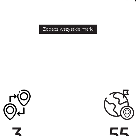
Zobacz wszystkie marki
3
55