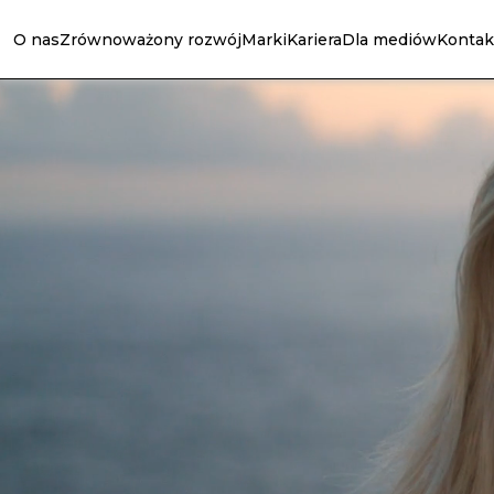
O nas
Zrównoważony rozwój
Marki
Kariera
Dla mediów
Kontak