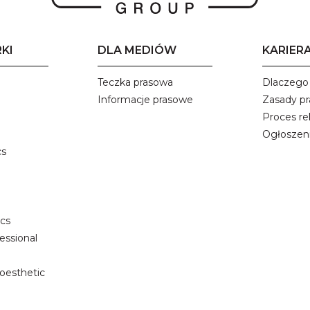
KI
DLA MEDIÓW
KARIER
Teczka prasowa
Dlaczego 
Informacje prasowe
Zasady pr
Proces rek
Ogłoszeni
cs
cs
essional
oesthetic