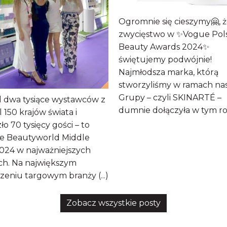
Ogromnie się cieszymy🤗, 
zwycięstwo w ✨Vogue Pol
Beauty Awards 2024✨
świętujemy podwójnie!
Najmłodsza marka, którą
stworzyliśmy w ramach na
Grupy – czyli SKINARTÉ –
 dwa tysiące wystawców z
dumnie dołączyła w tym rok(
 150 krajów świata i
ło 70 tysięcy gości – to
ie Beautyworld Middle
2024 w najważniejszych
ach. Na największym
eniu targowym branży (...)
Zobacz wszystkie posty