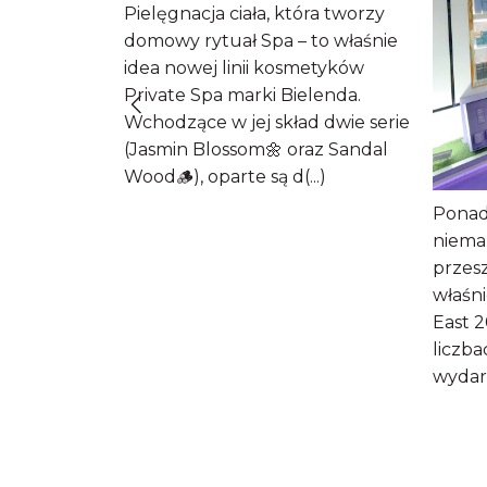
Pielęgnacja ciała, która tworzy
domowy rytuał Spa – to właśnie
idea nowej linii kosmetyków
Private Spa marki Bielenda.
być
Wchodzące w jej skład dwie serie
(Jasmin Blossom🌼 oraz Sandal
n
Wood🪵), oparte są d(...)
aestria Skin
Ponad
Dermika
niemal
y na
przesz
u turkusa,
właśn
)
East 
liczb
wydarz