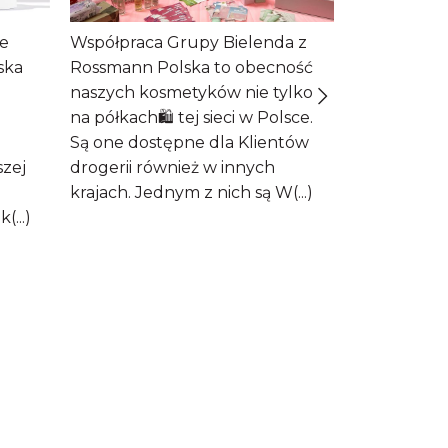
że
Współpraca Grupy Bielenda z
„Krem prze
ska
Rossmann Polska to obecność
którego mo
naszych kosmetyków nie tylko
lat. Jej skó
na półkach🛍️ tej sieci w Polsce.
wizycie u k
Są one dostępne dla Klientów
początek r
szej
drogerii również w innych
Kremu liftin
krajach. Jednym z nich są W(...)
Mesotherapi
...)